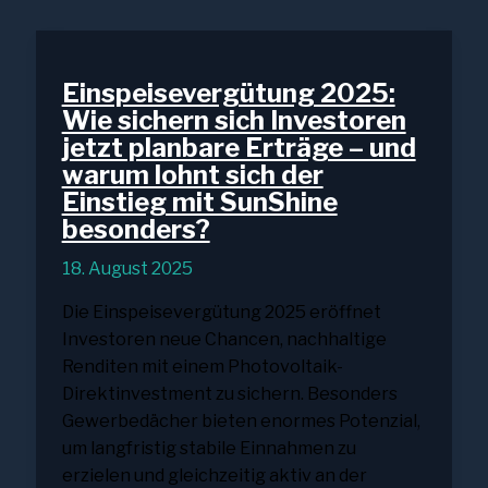
Einspeisevergütung 2025:
Wie sichern sich Investoren
jetzt planbare Erträge – und
warum lohnt sich der
Einstieg mit SunShine
besonders?
18. August 2025
Die Einspeisevergütung 2025 eröffnet
Investoren neue Chancen, nachhaltige
Renditen mit einem Photovoltaik-
Direktinvestment zu sichern. Besonders
Gewerbedächer bieten enormes Potenzial,
um langfristig stabile Einnahmen zu
erzielen und gleichzeitig aktiv an der