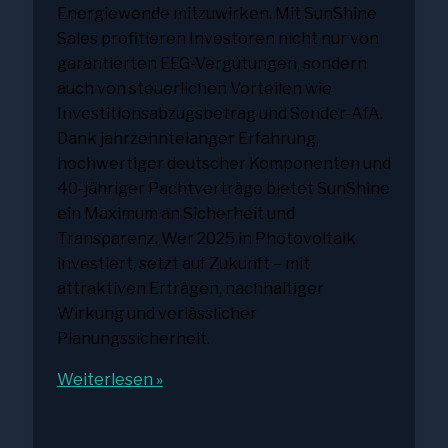
Energiewende mitzuwirken. Mit SunShine
Sales profitieren Investoren nicht nur von
garantierten EEG-Vergütungen, sondern
auch von steuerlichen Vorteilen wie
Investitionsabzugsbetrag und Sonder-AfA.
Dank jahrzehntelanger Erfahrung,
hochwertiger deutscher Komponenten und
40-jähriger Pachtverträge bietet SunShine
ein Maximum an Sicherheit und
Transparenz. Wer 2025 in Photovoltaik
investiert, setzt auf Zukunft – mit
attraktiven Erträgen, nachhaltiger
Wirkung und verlässlicher
Planungssicherheit.
Einspeisevergütung
Weiterlesen »
2025:
Wie