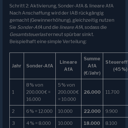
Schritt 2: Aktivierung, Sonder-AfA & lineare AfA
Nach Anschaffung wird der IAB rückgängig
gemacht (Gewinnerhöhung), gleichzeitig nutzen
Sie
Sonder-AfA
und die
lineare AfA
, sodass die
Gesamtsteuerlast
erneut spürbar sinkt.
Beispielhaft eine simple Verteilung:
Summe
Lineare
Steuereff
Jahr
Sonder‑AfA
AfA
AfA
(45 %)
(€/Jahr)
8 % von
5 % von
1
200.000 € =
200.000 €
26.000
11.700
16.000
= 10.000
2
6 % = 12.000
10.000
22.000
9.900
3
4 % = 8.000
10.000
18.000
8.100