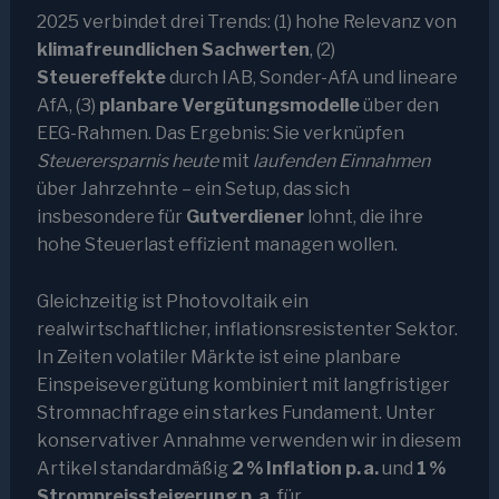
2025 verbindet drei Trends: (1) hohe Relevanz von
klimafreundlichen Sachwerten
, (2)
Steuereffekte
durch IAB, Sonder-AfA und lineare
AfA, (3)
planbare Vergütungsmodelle
über den
EEG-Rahmen. Das Ergebnis: Sie verknüpfen
Steuerersparnis heute
mit
laufenden Einnahmen
über Jahrzehnte – ein Setup, das sich
insbesondere für
Gutverdiener
lohnt, die ihre
hohe Steuerlast effizient managen wollen.
Gleichzeitig ist Photovoltaik ein
realwirtschaftlicher, inflationsresistenter Sektor.
In Zeiten volatiler Märkte ist eine planbare
Einspeisevergütung kombiniert mit langfristiger
Stromnachfrage ein starkes Fundament. Unter
konservativer Annahme verwenden wir in diesem
Artikel standardmäßig
2 % Inflation p. a.
und
1 %
Strompreissteigerung p. a.
für