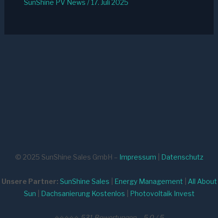
SunShine PV News
/
17. Juli 2025
© 2025 SunShine Sales GmbH –
Impressum
|
Datenschutz
Unsere Partner:
SunShine Sales
|
Energy Management
|
All About
Sun
|
Dachsanierung Kostenlos
|
Photovoltaik Invest
⭐⭐⭐⭐⭐
531 Bewertungen – 5,0 / 5