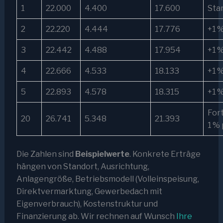
1
22.000
4.400
17.600
Star
2
22.220
4.444
17.776
+1 
3
22.442
4.488
17.954
+1 
4
22.666
4.533
18.133
+1 
5
22.893
4.578
18.315
+1 
For
20
26.741
5.348
21.393
1 % p
Die Zahlen sind
Beispielwerte
. Konkrete Erträge
hängen von Standort, Ausrichtung,
Anlagengröße, Betriebsmodell (Volleinspeisung,
Direktvermarktung, Gewerbedach mit
Eigenverbrauch), Kostenstruktur und
Finanzierung ab. Wir rechnen auf Wunsch
Ihre