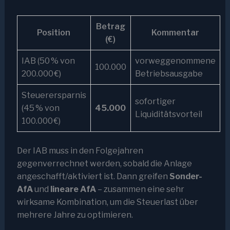
Betrag
Position
Kommentar
(€)
IAB (50 % von
vorweggenommene
100.000
200.000 €)
Betriebsausgabe
Steuerersparnis
sofortiger
(45 % von
45.000
Liquiditätsvorteil
100.000 €)
Der IAB muss in den Folgejahren
gegenverrechnet werden, sobald die Anlage
angeschafft/aktiviert ist. Dann greifen
Sonder-
AfA
und
lineare AfA
– zusammen eine sehr
wirksame Kombination, um die Steuerlast über
mehrere Jahre zu optimieren.