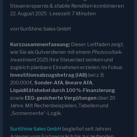
Steuerersparnis & stabile Renditen kombinieren
22. August 2025
· Lesezeit: 7 Minuten
von SunShine Sales GmbH
Kurzzusammenfassung:
Dieser Leitfaden zeigt,
wie Sie als Gutverdiener mit einem
Photovoltaik-
Investment
2025 Ihre Steuerlast senken und
zugleich planbare Einnahmen erzielen. Im Fokus:
Investitionsabzugsbetrag (IAB)
bei z. B.
200.000 €,
Sonder-AfA
,
lineare AfA
,
Liquiditätshebel durch 100 %-Finanzierung
sowie
EEG-gesicherte Vergütungen
über 20
Jahre. Mit Rechenbeispielen, Tabellen und
„Sonnenrente“-Logik.
SunShine Sales GmbH
begleitet seit Jahren
Anleger vom Erstgespräch bis zur laufenden