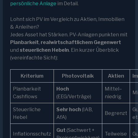
persönliche Anlage
im Detail.
Lohnt sich PV im Vergleich zu Aktien, Immobilien
& Anleihen?
Jedes Asset hat Stärken. PV-Anlagen punkten mit
Planbarkeit
,
realwirtschaftlichem Gegenwert
und
steuerlichen Hebeln
. Ein kurzer Überblick
(vereinfachte Sicht):
Kriterium
Photovoltaik
Aktien
Im
Planbarkeit
Hoch
Mittel–
Mi
Cashflows
(EEG/Verträge)
niedrig
Steuerliche
Sehr hoch
(IAB,
Gu
Begrenzt
Hebel
AfA)
et
Gut
(Sachwert +
Inflationsschutz
Teilweise
Gu
Preisentwicklung)