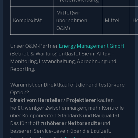
Mittel (wir
Komplexität
übernehmen
Mittel
H
O&M)
Unser O&M‑Partner
Energy Management GmbH
(Betrieb & Wartung) entlastet Sie im Alltag –
Monitoring, Instandhaltung, Abrechnung und
Reporting.
Warum ist der Direktkauf oft die renditestärkere
Option?
Direkt vom Hersteller / Projektierer
kaufen
heißt: weniger Zwischenmargen, mehr Kontrolle
über Komponenten, Standards und Bauqualität.
Das führt oft zu
höherer Nettorendite
und
besseren Service‑Leveln über die Laufzeit.