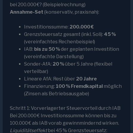
bei 200.000 €? (Beispielrechnung)
Annahme-Set
(konservativ, praxisnah):
Investitionssumme:
200.000 €
Grenzsteuersatz gesamt (inkl. Soli):
45 %
(vereinfachtes Rechenbeispiel)
IAB:
bis zu 50 %
der geplanten Investition
(vereinfachte Darstellung)
Sonder-AfA:
20 %
über 5 Jahre (flexibel
verteilbar)
Lineare AfA: Rest über
20 Jahre
Finanzierung:
100 % Fremdkapital
möglich
(Zinsen als Betriebsausgabe)
Schritt 1: Vorverlagerter Steuervorteil durch IAB
Bei 200.000 € Investitionssumme können bis zu
100.000 € als IAB vorab gewinnmindernd wirken.
Liquiditätseffekt
bei 45 % Grenzsteuersatz: