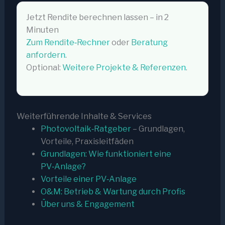
Jetzt Rendite berechnen lassen – in 2
Minuten
Zum Rendite‑Rechner
oder
Beratung
anfordern
.
Optional:
Weitere Projekte & Referenzen
.
Weiterführende Inhalte & Services
Photovoltaik‑Ratgeber
– Grundlagen,
Vorteile, Praxisleitfäden
Grundlagen: Wie funktioniert eine
PV‑Anlage?
Vorteile einer PV‑Anlage
O&M: Betrieb & Wartung durch Profis
Über uns & Engagement