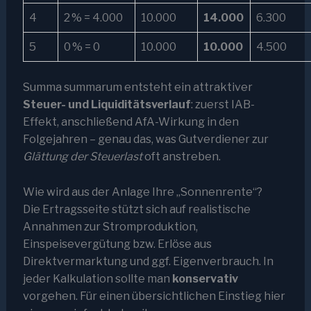
4
2 % = 4.000
10.000
14.000
6.300
5
0 % = 0
10.000
10.000
4.500
Summa summarum entsteht ein attraktiver
Steuer- und Liquiditätsverlauf
: zuerst IAB-
Effekt, anschließend AfA-Wirkung in den
Folgejahren – genau das, was Gutverdiener zur
Glättung der Steuerlast
oft anstreben.
Wie wird aus der Anlage Ihre „Sonnenrente“?
Die Ertragsseite stützt sich auf realistische
Annahmen zur Stromproduktion,
Einspeisevergütung bzw. Erlöse aus
Direktvermarktung und ggf. Eigenverbrauch. In
jeder Kalkulation sollte man
konservativ
vorgehen. Für einen übersichtlichen Einstieg hier