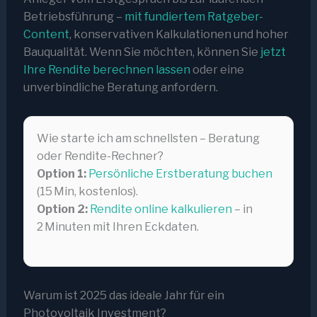
Betriebsführung –
mit fundiertem Ratgeber-
Content
, konservativen Kalkulationen und hoher
Bauqualität. Wenn Sie möchten, können Sie
jetzt
Ihre Rendite berechnen lassen
oder eine
unverbindliche Beratung anfordern.
Wie starte ich am schnellsten – Beratung
oder Rendite-Rechner?
Option 1:
Persönliche Erstberatung buchen
(15 Min, kostenlos).
Option 2:
Rendite online kalkulieren
– in
2 Minuten mit Ihren Eckdaten.
Warum ist 2025 das ideale Jahr für ein
Photovoltaik Investment?