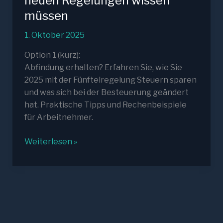
neuen Regelungen wissen
müssen
1. Oktober 2025
Option 1 (kurz):
Abfindung erhalten? Erfahren Sie, wie Sie
2025 mit der Fünftelregelung Steuern sparen
und was sich bei der Besteuerung geändert
hat. Praktische Tipps und Rechenbeispiele
für Arbeitnehmer.
Abfindung
Weiterlesen »
versteuern
2025:
Was
Arbeitnehmer
über
die