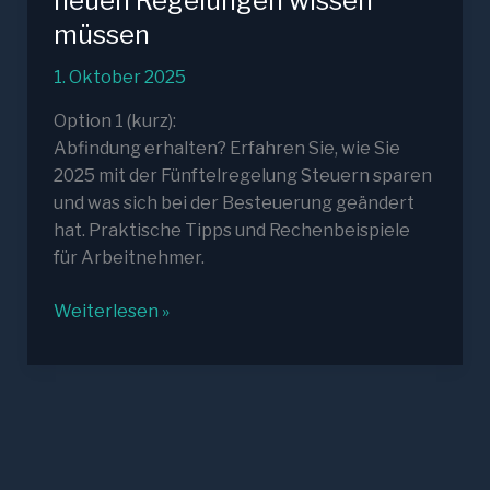
neuen Regelungen wissen
müssen
1. Oktober 2025
Option 1 (kurz):
Abfindung erhalten? Erfahren Sie, wie Sie
2025 mit der Fünftelregelung Steuern sparen
und was sich bei der Besteuerung geändert
hat. Praktische Tipps und Rechenbeispiele
für Arbeitnehmer.
Abfindung
Weiterlesen »
versteuern
2025:
Was
Arbeitnehmer
über
die