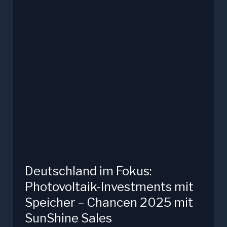
Erträge
–
und
warum
lohnt
sich
der
Einstieg
mit
SunShine
besonders?
Deutschland im Fokus:
Photovoltaik-Investments mit
Speicher – Chancen 2025 mit
SunShine Sales