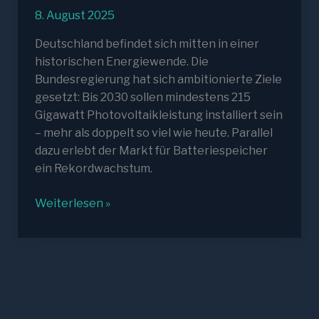
8. August 2025
Deutschland befindet sich mitten in einer
historischen Energiewende. Die
Bundesregierung hat sich ambitionierte Ziele
gesetzt: Bis 2030 sollen mindestens 215
Gigawatt Photovoltaikleistung installiert sein
– mehr als doppelt so viel wie heute. Parallel
dazu erlebt der Markt für Batteriespeicher
ein Rekordwachstum.
Deutschland
Weiterlesen »
im
Fokus:
Photovoltaik-
Investments
mit
Speicher