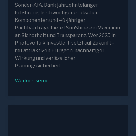
Sonder-AfA. Dank jahrzehntelanger
Erfahrung, hochwertiger deutscher
Komponenten und 40-jähriger
Pachtverträge bietet SunShine ein Maximum
an Sicherheit und Transparenz. Wer 2025 in
Photovoltaik investiert, setzt auf Zukunft –
mit attraktiven Erträgen, nachhaltiger
Wirkung und verlässlicher
Planungssicherheit.
Einspeisevergütung
Weiterlesen »
2025:
Wie
sichern
sich
Investoren
jetzt
planbare