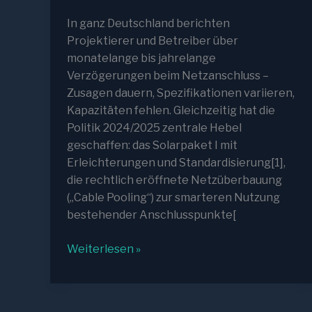
In ganz Deutschland berichten
Projektierer und Betreiber über
monatelange bis jahrelange
Verzögerungen beim Netzanschluss –
Zusagen dauern, Spezifikationen variieren,
Kapazitäten fehlen. Gleichzeitig hat die
Politik 2024/2025 zentrale Hebel
geschaffen: das Solarpaket I mit
Erleichterungen und Standardisierung[1],
die rechtlich eröffnete Netzüberbauung
(„Cable Pooling“) zur smarteren Nutzung
bestehender Anschlusspunkte[
Erleichterungen
Weiterlesen »
beim
Netzanschluss:
Warum