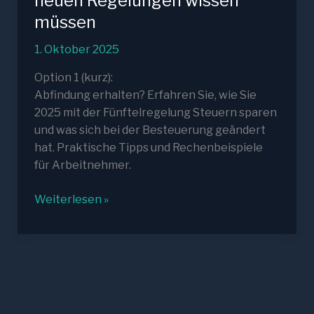
neuen Regelungen wissen
müssen
1. Oktober 2025
Option 1 (kurz):
Abfindung erhalten? Erfahren Sie, wie Sie
2025 mit der Fünftelregelung Steuern sparen
und was sich bei der Besteuerung geändert
hat. Praktische Tipps und Rechenbeispiele
für Arbeitnehmer.
Abfindung
Weiterlesen »
versteuern
2025:
Was
Arbeitnehmer
über
die