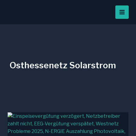
Zum
Inhalt
springen
Osthessenetz Solarstrom