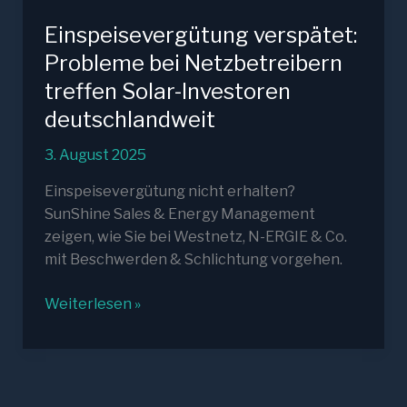
Einspeisevergütung verspätet:
Probleme bei Netzbetreibern
treffen Solar-Investoren
deutschlandweit
3. August 2025
Einspeisevergütung nicht erhalten?
SunShine Sales & Energy Management
zeigen, wie Sie bei Westnetz, N-ERGIE & Co.
mit Beschwerden & Schlichtung vorgehen.
Einspeisevergütung
Weiterlesen »
verspätet:
Probleme
bei
Netzbetreibern