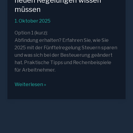
neuen Regelungen wissen
müssen
1. Oktober 2025
Option 1 (kurz):
Abfindung erhalten? Erfahren Sie, wie Sie
2025 mit der Fünftelregelung Steuern sparen
und was sich bei der Besteuerung geändert
hat. Praktische Tipps und Rechenbeispiele
für Arbeitnehmer.
Abfindung
Weiterlesen »
versteuern
2025:
Was
Arbeitnehmer
über
die