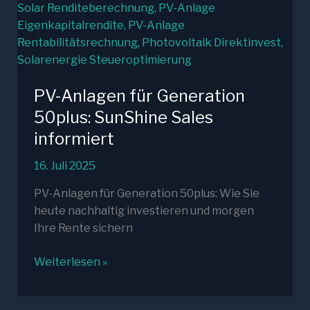
PV-Anlagen für Generation
50plus: SunShine Sales
informiert
16. Juli 2025
PV-Anlagen für Generation 50plus: Wie Sie
heute nachhaltig investieren und morgen
Ihre Rente sichern
PV-
Weiterlesen »
Anlagen
für