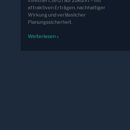
investiert, setzt auf Zukunft – mit
attraktiven Erträgen, nachhaltiger
Wirkung und verlässlicher
Planungssicherheit.
Einspeisevergütung
Weiterlesen »
2025:
Wie
sichern
sich
Investoren
jetzt
planbare
Erträge
–
und
warum
lohnt