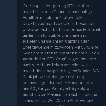
Die Einspeisevergütung 2025 eröffnet
Investoren neue Chancen, nachhaltige
Renditen mit einem Photovoltaik-
Direktinvestment zu sichern. Besonders
Gewerbedächer bieten enormes Potenzial,
um langfristig stabile Einnahmen zu
erzielen und gleichzeitig aktiv an der
Energiewende mitzuwirken. Mit SunShine
Sales profitieren Investoren nicht nur von
garantierten EEG-Vergütungen, sondern
auch von steuerlichen Vorteilen wie
Investitionsabzugsbetrag und Sonder-AfA.
Dank jahrzehntelanger Erfahrung,
hochwertiger deutscher Komponenten
und 40-jähriger Pachtverträge bietet
SunShine ein Maximum an Sicherheit und
Transparenz. Wer 2025 in Photovoltaik