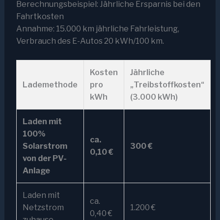
Berechnungsbeispiel: Jährliche Ersparnis bei den
Fahrtkosten
Annahme: 15.000 km jährliche Fahrleistung,
Verbrauch des E-Autos 20 kWh/100 km.
Kosten
Jährliche
Lademethode
pro
„Treibstoffkosten“
kWh
(3.000 kWh)
Laden mit
100%
ca.
Solarstrom
300 €
0,10 €
von der PV-
Anlage
Laden mit
ca.
Netzstrom
1.200 €
0,40 €
zuhause