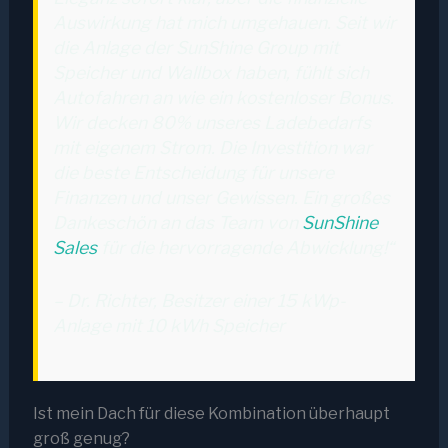
Auswirkung hat mich umgehauen. Seit wir
die Anlage der SunShine Group mit
Speicher und Wallbox haben, fühlt sich
Autofahren an wie ein kostenloser Bonus.
Wir decken 80% unseres Ladebedarfs
mit eigenem Strom. Die Investition war
die beste Entscheidung für unsere
Finanzen und unser Gewissen. Ein großes
Dankeschön an das Team von
SunShine
Sales
für die hervorragende Abwicklung!“
– Dr. Richter, Besitzer einer 15 kWp-
Anlage mit 10 kWh Speicher
Ist mein Dach für diese Kombination überhaupt
groß genug?