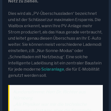
Netz zu ziehen.
Dies wird als „PV-Überschussladen“ bezeichnet
und ist der Schlüssel zur maximalen Ersparnis. Die
Wallbox erkennt, wann Ihre PV-Anlage mehr
Strom produziert, als das Haus gerade verbraucht,
und leitet genau diesen Überschuss an Ihr E-Auto
weiter. Sie können meist verschiedene Lademodi
einstellen, z.B. „Nur-Sonne-Modus“ oder
„Schnellladen mit Netzbezug“. Eine solche
intelligente Ladelösung ist ein zentraler Baustein
für jede moderne
Solaranlage
, die für E-Mobilität
genutzt werden soll.
Kundenstimme: Herr Dr. Richter aus
Nürnberg
„Als Physiker war mir die technische
Eleganz sofort klar, aber die finanzielle