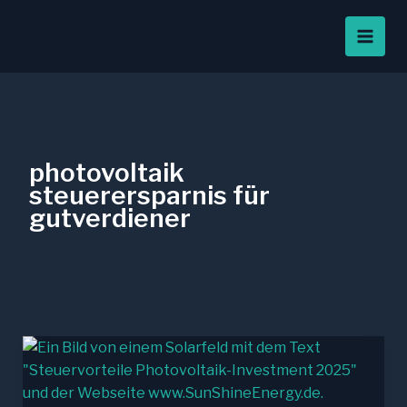
Zum
Inhalt
springen
photovoltaik
steuerersparnis für
gutverdiener