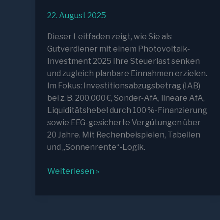
22. August 2025
Dieser Leitfaden zeigt, wie Sie als
Gutverdiener mit einem Photovoltaik-
Investment 2025 Ihre Steuerlast senken
und zugleich planbare Einnahmen erzielen.
Im Fokus: Investitionsabzugsbetrag (IAB)
bei z. B. 200.000 €, Sonder-AfA, lineare AfA,
Liquiditätshebel durch 100 %-Finanzierung
sowie EEG-gesicherte Vergütungen über
20 Jahre. Mit Rechenbeispielen, Tabellen
und „Sonnenrente“-Logik.
Photovoltaik
Weiterlesen »
Investment
Steuervorteile
2025
–